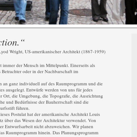
ction.“
Lyod Wright, US-amerikanischer Architekt (1867-1959)
ht immer der Mensch im Mittelpunkt. Einerseits als
s Betrachter oder in der Nachbarschaft im
n an ganz individuell auf des Raumprogramm und die
es ausgelegt. Entwürfe werden von uns für jedes
er Ort, die Umgebung, die Topografie, die Ausrichtung
e und Bedürfnisse der Bauherrschaft sind die
rfsstift führen.
ieses Postulat hat der amerikanische Architekt Louis
atz über das Wesen der Architektur verwendet. Von
rer Entwurfsarbeit nicht abzuweichen. Wir planen
 das Raumprogramm hinein. Das Planungsprogramm